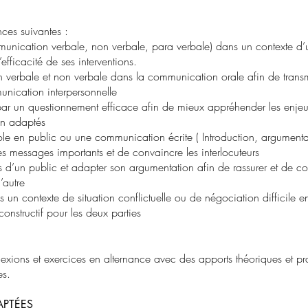
ces suivantes :
communication verbale, non verbale, para verbale) dans un contexte 
’efficacité de ses interventions.
ion verbale et non verbale dans la communication orale afin de trans
unication interpersonnelle
 par un questionnement efficace afin de mieux appréhender les enjeux
on adaptés
role en public ou une communication écrite ( Introduction, argumentati
les messages importants et de convaincre les interlocuteurs
es d’un public et adapter son argumentation afin de rassurer et de co
l’autre
n contexte de situation conflictuelle ou de négociation difficile en i
onstructif pour les deux parties
lexions et exercices en alternance avec des apports théoriques et pr
es.
PTÉES