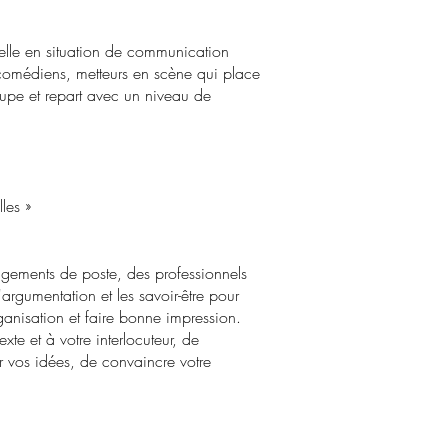
nnelle en situation de communication
 comédiens, metteurs en scène qui place
oupe et repart avec un niveau de
les
»
ngements de poste, des professionnels
argumentation et les savoir-être pour
rganisation et faire bonne impression.
te et à votre interlocuteur, de
r vos idées, de convaincre votre