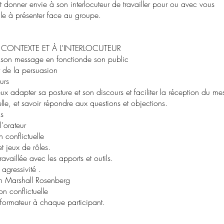
t donner envie à son interlocuteur de travailler pour ou avec vous
le à présenter face au groupe.
CONTEXTE ET À L’INTERLOCUTEUR
er son message en fonctionde son public
et de la persuasion
urs
ieux adapter sa posture et son discours et faciliter la réception du m
elle, et savoir répondre aux questions et objections.
ns
l'orateur
 conflictuelle
t jeux de rôles.
availlée avec les apports et outils.
 agressivité .
n Marshall Rosenberg
on conflictuelle
 formateur à chaque participant.