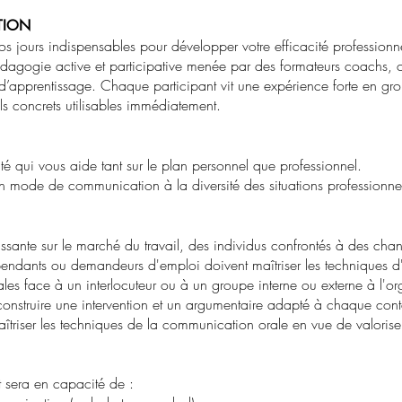
TION
 nos jours indispensables pour développer votre efficacité professio
pédagogie active et participative menée par des formateurs coachs,
 d’apprentissage. Chaque participant vit une expérience forte en gr
ls concrets utilisables immédiatement.
té qui vous aide tant sur le plan personnel que professionnel.
n mode de communication à la diversité des situations professionnel
sante sur le marché du travail, des individus confrontés à des cha
dépendants ou demandeurs d'emploi doivent maîtriser les techniques d'
orales face à un interlocuteur ou à un groupe interne ou externe à l'o
construire une intervention et un argumentaire adapté à chaque contex
triser les techniques de la communication orale en vue de valorise
nt sera en capacité de :