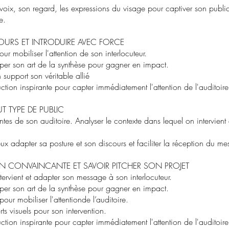
 voix, son regard, les expressions du visage pour captiver son publi
e.
OURS ET INTRODUIRE AVEC FORCE
our mobiliser l'attention de son interlocuteur.
opper son art de la synthèse pour gagner en impact.
n support son véritable allié
duction inspirante pour capter immédiatement l'attention de l'auditoire
 TYPE DE PUBLIC
attentes de son auditoire. Analyser le contexte dans lequel on intervi
ieux adapter sa posture et son discours et faciliter la réception du m
N CONVAINCANTE ET SAVOIR PITCHER SON PROJET
tervient et adapter son message à son interlocuteur.
opper son art de la synthèse pour gagner en impact.
pour mobiliser l'attentionde l’auditoire.
rts visuels pour son intervention.
duction inspirante pour capter immédiatement l'attention de l'auditoire