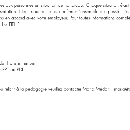
les aux personnes en situation de handicap. Chaque situation étan
cription. Nous pourrons ainsi confirmer l'ensemble des possibilités 
ons en accord avec votre employeur. Pour toutes informations complé
H et FIPHF
le de 4 ans minimum
ur PPT ou PDF
 ou relatif à la pédagogie veuillez contacter Maria Medori :
maria@c