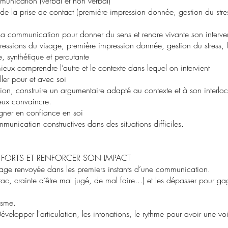
munication (verbal et non verbal)
 de la prise de contact (première impression donnée, gestion du stres
a communication pour donner du sens et rendre vivante son intervent
pressions du visage, première impression donnée, gestion du stress, l
, synthétique et percutante
mieux comprendre l’autre et le contexte dans lequel on intervient
ler pour et avec soi
ion, construire un argumentaire adapté au contexte et à son interloc
eux convaincre.
agner en confiance en soi
nication constructives dans des situations difficiles.
 FORTS ET RENFORCER SON IMPACT
image renvoyée dans les premiers instants d’une communication.
trac, crainte d’être mal jugé, de mal faire...) et les dépasser pour g
isme.
: Développer l'articulation, les intonations, le rythme pour avoir une