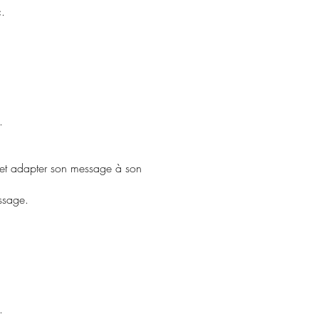
c.
.
ent et adapter son message à son
essage.
.