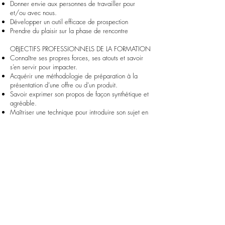
Donner envie aux personnes de travailler pour
et/ou avec nous.
Développer un outil efficace de prospection
Prendre du plaisir sur la phase de rencontre
OBJECTIFS PROFESSIONNELS DE LA FORMATION
Connaître ses propres forces, ses atouts et savoir
s’en servir pour impacter.
Acquérir une méthodologie de préparation à la
présentation d’une offre ou d’un produit.
Savoir exprimer son propos de façon synthétique et
agréable.
Maîtriser une technique pour introduire son sujet en
toute occasion (réunions, conventions, meeting
large, conférence, conf call)
Laisser une empreinte mémorable chez son
interlocuteur et lui donner envie d’en savoir plus.
TYPES DE FORMATS POSSIBLES
1 JOUR ou 2 JOURS
CAPSULES APPRENANTES (de ½ JOURNÉE)
LUNCH & LEARN (2 :00)
PRESENTIEL OU 100% VIRTUEL